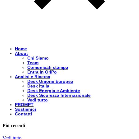
Home
About
Chi Siamo
Team
Comunicati stampa
Entra in OriPo
Analisi e Ricerca
Desk Unione Europea
Desk Italia
Desk Energia e Ambiente
Desk Sicurezza Internazionale
Vedi tutto
PROMPT
Sostienici
Contatti
Più recenti
Vedi tutto