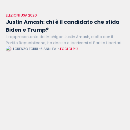
ELEZIONI USA 2020
Justin Amash: chi è il candidato che sfida
Biden e Trump?
Il rappresentante del Michigan Justin Amash, eletto con il
Partito Repubblicano, ha deciso di iscriversi al Partito Libertario
e ha istituito un comitato esplorativo per una candidatura alle
LORENZO TORRI
6 ANNI FA
LEGGI DI PIÙ
elezioni presidenziali.