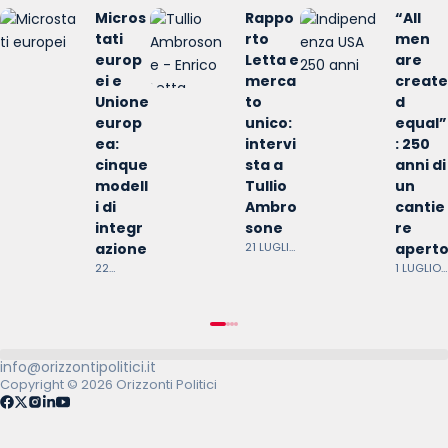
Micros
Rappo
“All
tati
rto
men
europ
Letta e
are
ei e
merca
create
Unione
to
d
europ
unico:
equal”
ea:
intervi
: 250
cinque
sta a
anni di
modell
Tullio
un
i di
Ambro
cantie
integr
sone
re
azione
21 LUGLIO
apert
2026
22
1 LUGLIO
LUGLIO
2026
2026
info@orizzontipolitici.it
Copyright © 2026 Orizzonti Politici