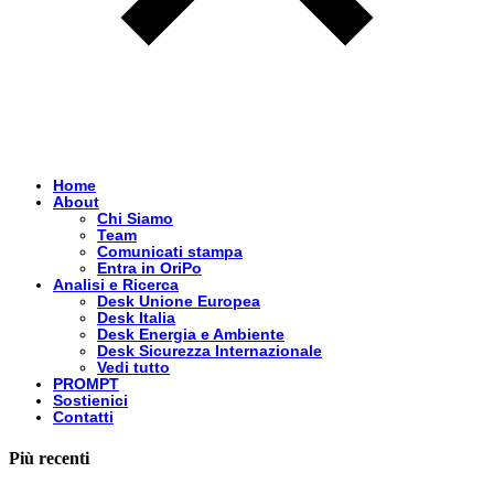
Home
About
Chi Siamo
Team
Comunicati stampa
Entra in OriPo
Analisi e Ricerca
Desk Unione Europea
Desk Italia
Desk Energia e Ambiente
Desk Sicurezza Internazionale
Vedi tutto
PROMPT
Sostienici
Contatti
Più recenti