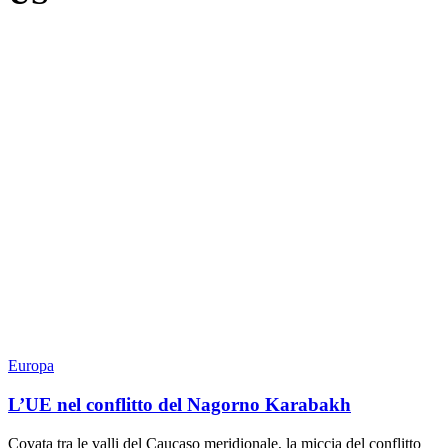
Europa
L’UE nel conflitto del Nagorno Karabakh
Covata tra le valli del Caucaso meridionale, la miccia del conflitto