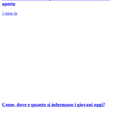
aperto
1 mese fa
Come, dove e quanto si informano i giovani oggi?