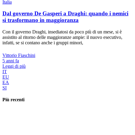
Italia
Dal governo De Gasperi a Draghi: quando i nemici
si trasformano in maggioranza
Con il governo Draghi, insediatosi da poco più di un mese, si è
assistito al ritorno delle maggioranze ampie: il nuovo esecutivo,
infatti, se si contano anche i gruppi minori,
Vittorio Fiaschini
5 anni fa
Leggi di più
IT
EU
EA
SI
Più recenti