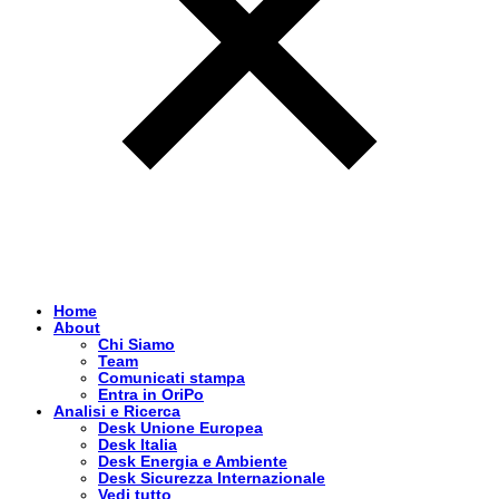
Home
About
Chi Siamo
Team
Comunicati stampa
Entra in OriPo
Analisi e Ricerca
Desk Unione Europea
Desk Italia
Desk Energia e Ambiente
Desk Sicurezza Internazionale
Vedi tutto