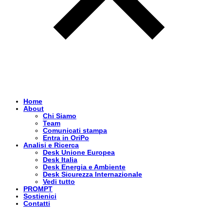
Home
About
Chi Siamo
Team
Comunicati stampa
Entra in OriPo
Analisi e Ricerca
Desk Unione Europea
Desk Italia
Desk Energia e Ambiente
Desk Sicurezza Internazionale
Vedi tutto
PROMPT
Sostienici
Contatti