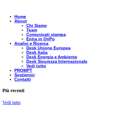
Home
About
Chi Siamo
Team
Comunicati stampa
Entra in OriPo
Analisi e Ricerca
Desk Unione Europea
Desk Italia
Desk Energia e Ambiente
Desk Sicurezza Internazionale
Vedi tutto
PROMPT
Sostienici
Contatti
Più recenti
Vedi tutto