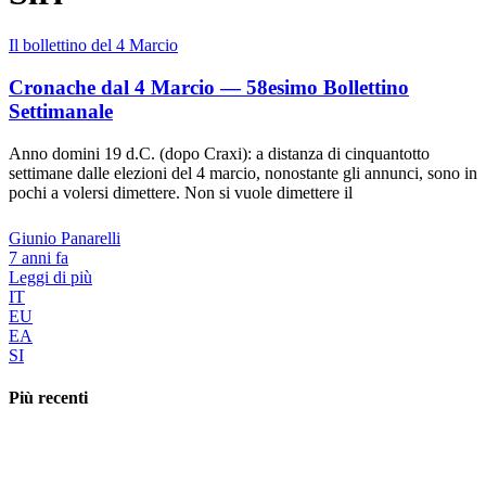
Il bollettino del 4 Marcio
Cronache dal 4 Marcio — 58esimo Bollettino
Settimanale
Anno domini 19 d.C. (dopo Craxi): a distanza di cinquantotto
settimane dalle elezioni del 4 marcio, nonostante gli annunci, sono in
pochi a volersi dimettere. Non si vuole dimettere il
Giunio Panarelli
7 anni fa
Leggi di più
IT
EU
EA
SI
Più recenti