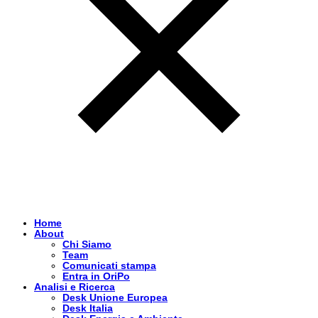
Home
About
Chi Siamo
Team
Comunicati stampa
Entra in OriPo
Analisi e Ricerca
Desk Unione Europea
Desk Italia