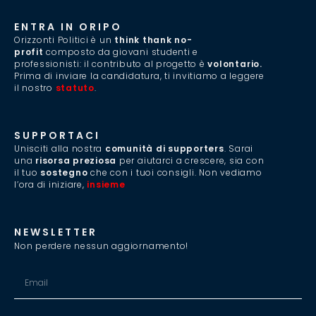
ENTRA IN ORIPO
Orizzonti Politici è un
think thank no-
profit
composto da giovani studenti e
professionisti: il contributo al progetto è
volontario.
Prima di inviare la candidatura, ti invitiamo a leggere
il nostro
statuto
.
SUPPORTACI
Unisciti alla nostra
comunità di supporters
. Sarai
una
risorsa preziosa
per aiutarci a crescere, sia con
il tuo
sostegno
che con i tuoi consigli. Non vediamo
l’ora di iniziare,
insieme
.
NEWSLETTER
Non perdere nessun aggiornamento!