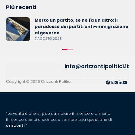
Più recenti
Morto un partito, se ne fa un altro: il
paradosso dei partiti anti-immigrazione
al governo
7 AGOSTO 2026
info@orizzontipolitici.it
Copyright © 2026 Orizzonti Politici
“La verità è che si può cambiare il mondo o almeno
il mondo che ci circonda, è sempre una questione di
orizzonti
.”