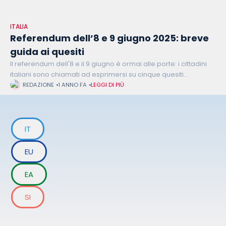
ITALIA
Referendum dell’8 e 9 giugno 2025: breve
guida ai quesiti
Il referendum dell'8 e il 9 giugno è ormai alle porte: i cittadini
italiani sono chiamati ad esprimersi su cinque quesiti
referendari abrogativi, quattro dei quali riguardano il lavoro e
REDAZIONE
1 ANNO FA
LEGGI DI PIÙ
IT
EU
EA
SI