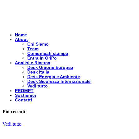
Home
About
Chi Siamo
Team
Comunicati stampa
Entra in OriPo
Analisi e Ricerca
Desk Unione Europea
Desk Italia
Desk Energia e Ambiente
Desk Sicurezza Internazionale
Vedi tutto
PROMPT
Sostienici
Contatti
Più recenti
Vedi tutto