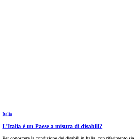
Italia
L’Italia è un Paese a misura di disabili?
Per conoscere la condizione dei disabili in Italia, con riferimento sia