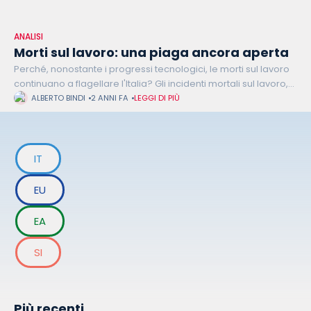
ANALISI
Morti sul lavoro: una piaga ancora aperta
Perché, nonostante i progressi tecnologici, le morti sul lavoro
continuano a flagellare l'Italia? Gli incidenti mortali sul lavoro,
come quelli recenti a Bologna e in un'azienda di surgelati,
ALBERTO BINDI
2 ANNI FA
LEGGI DI PIÙ
evidenziano un
IT
EU
EA
SI
Più recenti