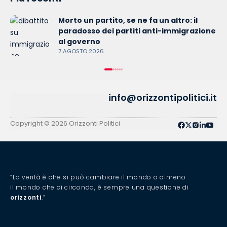
Morto un partito, se ne fa un altro: il
paradosso dei partiti anti-immigrazione
al governo
7 AGOSTO 2026
info@orizzontipolitici.it
Copyright © 2026 Orizzonti Politici
“La verità è che si può cambiare il mondo o almeno
il mondo che ci circonda, è sempre una questione di
orizzonti
.”