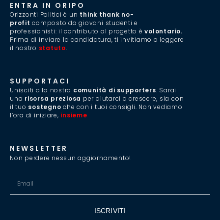
ENTRA IN ORIPO
Orizzonti Politici è un
think thank no-
profit
composto da giovani studenti e
professionisti: il contributo al progetto è
volontario.
Prima di inviare la candidatura, ti invitiamo a leggere
il nostro
statuto
.
SUPPORTACI
Unisciti alla nostra
comunità di supporters
. Sarai
una
risorsa preziosa
per aiutarci a crescere, sia con
il tuo
sostegno
che con i tuoi consigli. Non vediamo
l’ora di iniziare,
insieme
.
NEWSLETTER
Non perdere nessun aggiornamento!
ISCRIVITI