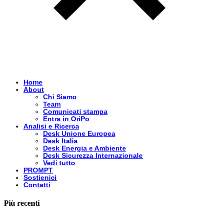
Home
About
Chi Siamo
Team
Comunicati stampa
Entra in OriPo
Analisi e Ricerca
Desk Unione Europea
Desk Italia
Desk Energia e Ambiente
Desk Sicurezza Internazionale
Vedi tutto
PROMPT
Sostienici
Contatti
Più recenti