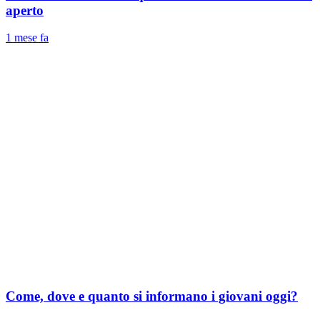
aperto
1 mese fa
Come, dove e quanto si informano i giovani oggi?