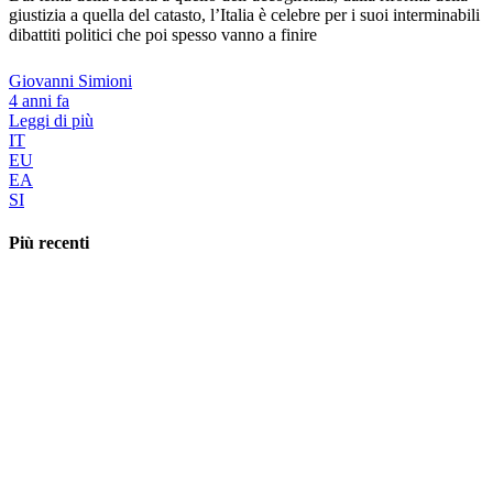
giustizia a quella del catasto, l’Italia è celebre per i suoi interminabili
dibattiti politici che poi spesso vanno a finire
Giovanni Simioni
4 anni fa
Leggi di più
IT
EU
EA
SI
Più recenti