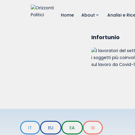
Home
About
Analisi e Ric
Infortunio
IT
EU
EA
SI