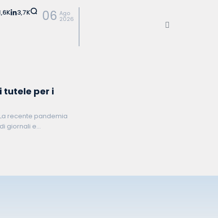
1,6K
3,7K
06
Ago
2026
 tutele per i
oro La recente pandemia
i giornali e
è tutti