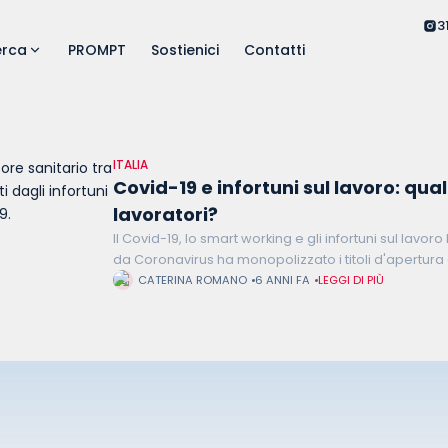
3
erca
PROMPT
Sostienici
Contatti
ITALIA
Covid-19 e infortuni sul lavoro: quali
lavoratori?
Il Covid-19, lo smart working e gli infortuni sul lav
da Coronavirus ha monopolizzato i titoli d'apertura d
telegiornali negli ultimi mesi, stravolgendo pressoch
CATERINA ROMANO
6 ANNI FA
LEGGI DI PIÙ