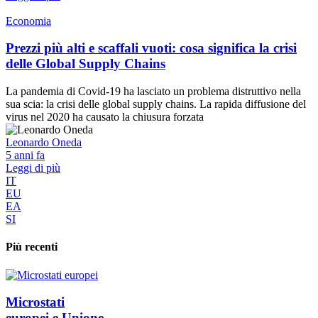
Economia
Prezzi più alti e scaffali vuoti: cosa significa la crisi
delle Global Supply Chains
La pandemia di Covid-19 ha lasciato un problema distruttivo nella
sua scia: la crisi delle global supply chains. La rapida diffusione del
virus nel 2020 ha causato la chiusura forzata
Leonardo Oneda
5 anni fa
Leggi di più
IT
EU
EA
SI
Più recenti
Microstati
europei e Unione