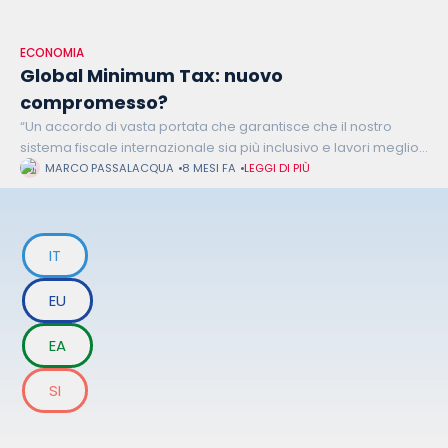
ECONOMIA
Global Minimum Tax: nuovo
compromesso?
“Un accordo di vasta portata che garantisce che il nostro
sistema fiscale internazionale sia più inclusivo e lavori meglio”.
Il Segretario Generale dell’OCSE, l’australiano Mathias
MARCO PASSALACQUA
8 MESI FA
LEGGI DI PIÙ
Cormann, annunciava così nel 2021
IT
EU
EA
SI