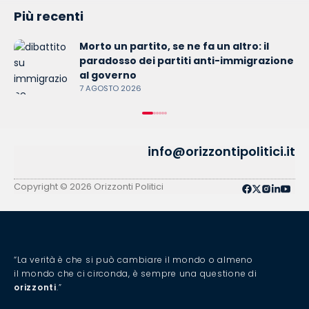
Più recenti
Morto un partito, se ne fa un altro: il
paradosso dei partiti anti-immigrazione
al governo
7 AGOSTO 2026
info@orizzontipolitici.it
Copyright © 2026 Orizzonti Politici
“La verità è che si può cambiare il mondo o almeno
il mondo che ci circonda, è sempre una questione di
orizzonti
.”