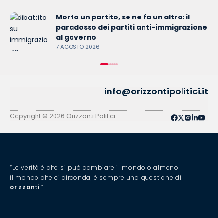
Morto un partito, se ne fa un altro: il
paradosso dei partiti anti-immigrazione
al governo
7 AGOSTO 2026
info@orizzontipolitici.it
Copyright © 2026 Orizzonti Politici
“La verità è che si può cambiare il mondo o almeno
il mondo che ci circonda, è sempre una questione di
orizzonti
.”