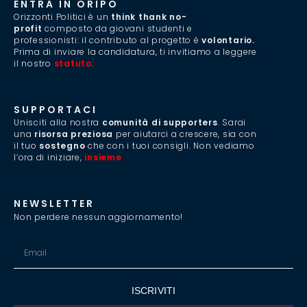
ENTRA IN ORIPO
Orizzonti Politici è un
think thank no-
profit
composto da giovani studenti e
professionisti: il contributo al progetto è
volontario.
Prima di inviare la candidatura, ti invitiamo a leggere
il nostro
statuto
.
SUPPORTACI
Unisciti alla nostra
comunità di supporters
. Sarai
una
risorsa preziosa
per aiutarci a crescere, sia con
il tuo
sostegno
che con i tuoi consigli. Non vediamo
l’ora di iniziare,
insieme
.
NEWSLETTER
Non perdere nessun aggiornamento!
ISCRIVITI