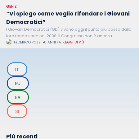
GEN Z
“Vi spiego come voglio rifondare i Giovani
Democratici”
I Giovani Democratici (GD) vivono oggi il punto più basso dalla
loro fondazione nel 2008. Il Congresso non è ancora
ufficialmente concluso, ma tutta la fase congressuale è stata
FEDERICO POZZI
6 ANNI FA
LEGGI DI PIÙ
caratterizzata
IT
EU
EA
SI
Più recenti