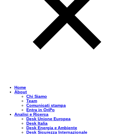
Home
About
Chi Siamo
Team
Comunicati stampa
Entra in OriPo
Analisi e Ricerca
Desk Unione Europea
Desk Italia
Desk Energia e Ambiente
Desk Sicurezza Internazionale