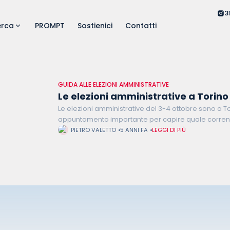
3
erca
PROMPT
Sostienici
Contatti
GUIDA ALLE ELEZIONI AMMINISTRATIVE
Le elezioni amministrative a Torino
Le elezioni amministrative del 3-4 ottobre sono a T
appuntamento importante per capire quale corrente 
stabilendo in Piemonte. In una regione dove nelle ul
PIETRO VALETTO
5 ANNI FA
LEGGI DI PIÙ