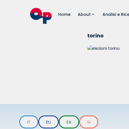
Home
About
Analisi e Ric
torino
IT
EU
EA
SI