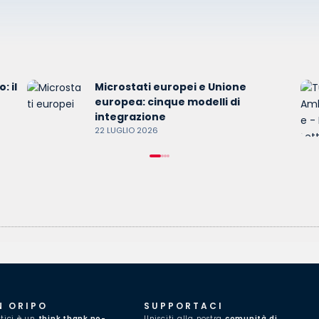
: il
Microstati europei e Unione
europea: cinque modelli di
integrazione
22 LUGLIO 2026
N ORIPO
SUPPORTACI
itici è un
think thank no-
Unisciti alla nostra
comunità di