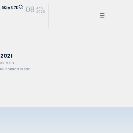
1,6K
3,7K
08
Ago
2026
 2021
orino un
politica si stia
time tornate elettorali