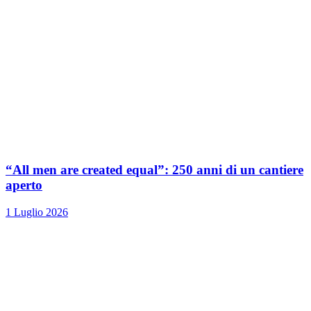
“All men are created equal”: 250 anni di un cantiere
aperto
1 Luglio 2026