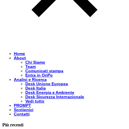
Home
About
Chi Siamo
Team
Comunicati stampa
Entra in OriPo
Analisi e Ricerca
Desk Unione Europea
Desk Italia
Desk Energia e Ambiente
Desk Sicurezza Internazionale
Vedi tutto
PROMPT
Sostienici
Contatti
Più recenti