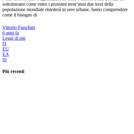
sottolineano come entro i prossimi trent’anni due terzi della
popolazione mondiale risiederà in aree urbane, fanno comprendere
come il bisogno di
Vittorio Fiaschini
6 anni fa
Leggi di più
IT
EU
EA
SI
Più recenti