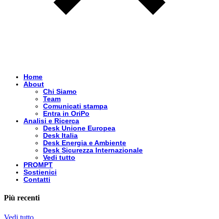
Home
About
Chi Siamo
Team
Comunicati stampa
Entra in OriPo
Analisi e Ricerca
Desk Unione Europea
Desk Italia
Desk Energia e Ambiente
Desk Sicurezza Internazionale
Vedi tutto
PROMPT
Sostienici
Contatti
Più recenti
Vedi tutto