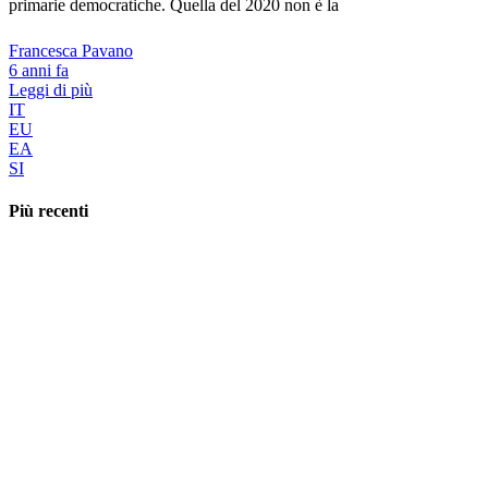
primarie democratiche. Quella del 2020 non è la
Francesca Pavano
6 anni fa
Leggi di più
IT
EU
EA
SI
Più recenti