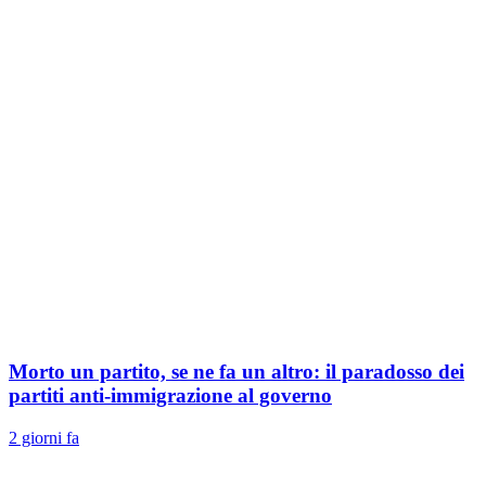
Morto un partito, se ne fa un altro: il paradosso dei
partiti anti-immigrazione al governo
2 giorni fa