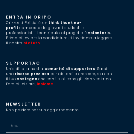
ENTRA IN ORIPO
Orizzonti Politici è un
think thank no-
profit
composto da giovani studenti e
professionisti: il contributo al progetto è
volontario.
Prima di inviare la candidatura, ti invitiamo a leggere
il nostro
statuto
.
SUPPORTACI
Unisciti alla nostra
comunità di supporters
. Sarai
una
risorsa preziosa
per aiutarci a crescere, sia con
il tuo
sostegno
che con i tuoi consigli. Non vediamo
l’ora di iniziare,
insieme
.
NEWSLETTER
Non perdere nessun aggiornamento!