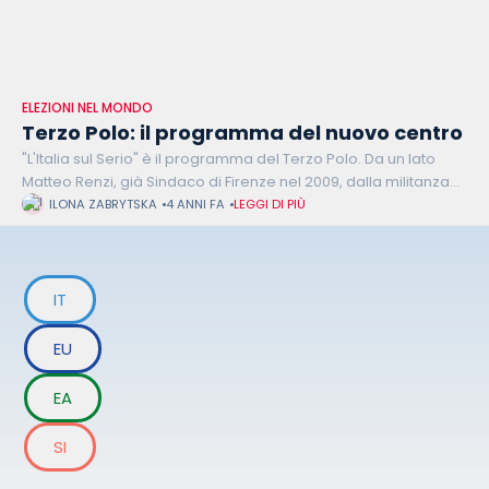
ELEZIONI NEL MONDO
Terzo Polo: il programma del nuovo centro
"L'Italia sul Serio" è il programma del Terzo Polo. Da un lato
Matteo Renzi, già Sindaco di Firenze nel 2009, dalla militanza
nel PD come Segretario di partito alla presidenza
ILONA ZABRYTSKA
4 ANNI FA
LEGGI DI PIÙ
IT
EU
EA
SI