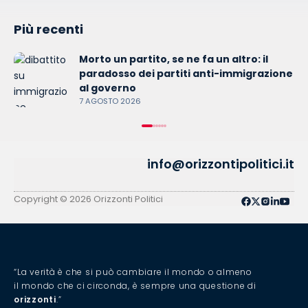
Più recenti
Morto un partito, se ne fa un altro: il
paradosso dei partiti anti-immigrazione
al governo
7 AGOSTO 2026
info@orizzontipolitici.it
Copyright © 2026 Orizzonti Politici
“La verità è che si può cambiare il mondo o almeno
il mondo che ci circonda, è sempre una questione di
orizzonti
.”