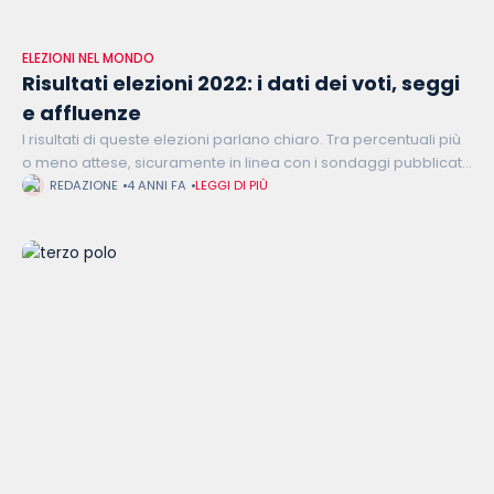
ELEZIONI NEL MONDO
Risultati elezioni 2022: i dati dei voti, seggi
e affluenze
I risultati di queste elezioni parlano chiaro. Tra percentuali più
o meno attese, sicuramente in linea con i sondaggi pubblicati
prima del divieto della loro diffusione quindici giorni fa, Fratelli
REDAZIONE
4 ANNI FA
LEGGI DI PIÙ