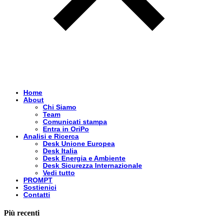
Home
About
Chi Siamo
Team
Comunicati stampa
Entra in OriPo
Analisi e Ricerca
Desk Unione Europea
Desk Italia
Desk Energia e Ambiente
Desk Sicurezza Internazionale
Vedi tutto
PROMPT
Sostienici
Contatti
Più recenti