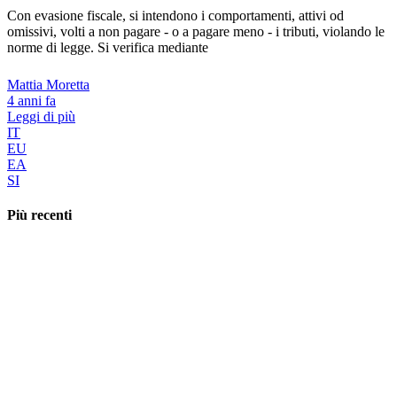
Con evasione fiscale, si intendono i comportamenti, attivi od
omissivi, volti a non pagare - o a pagare meno - i tributi, violando le
norme di legge. Si verifica mediante
Mattia Moretta
4 anni fa
Leggi di più
IT
EU
EA
SI
Più recenti