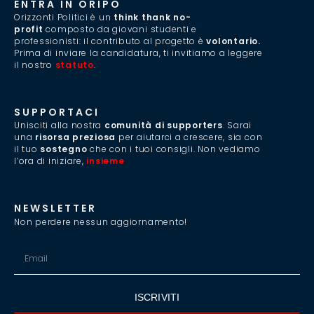
ENTRA IN ORIPO
Orizzonti Politici è un
think thank no-
profit
composto da giovani studenti e
professionisti: il contributo al progetto è
volontario.
Prima di inviare la candidatura, ti invitiamo a leggere
il nostro
statuto
.
SUPPORTACI
Unisciti alla nostra
comunità di supporters
. Sarai
una
risorsa preziosa
per aiutarci a crescere, sia con
il tuo
sostegno
che con i tuoi consigli. Non vediamo
l’ora di iniziare,
insieme
.
NEWSLETTER
Non perdere nessun aggiornamento!
ISCRIVITI