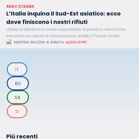
ASIA E OCEANIA
L’Italia inquina il Sud-Est asiatico: ecco
dove finiscono i nostri rifiuti
L’Italia si attesta tra i maxi-esportatori di plastica nel mondo:
secondo un report di Greenpeace, infatti, il Paese risulta
occupare l’undicesimo posto al mondo, contribuendo per il
MARTINA MAZZINI
5 ANNI FA
LEGGI DI PIÙ
2,25% su scala
IT
EU
EA
SI
Più recenti