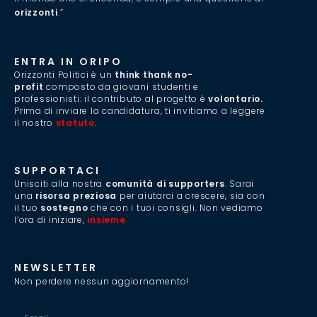
orizzonti
.”
ENTRA IN ORIPO
Orizzonti Politici è un
think thank no-
profit
composto da giovani studenti e
professionisti: il contributo al progetto è
volontario.
Prima di inviare la candidatura, ti invitiamo a leggere
il nostro
statuto
.
SUPPORTACI
Unisciti alla nostra
comunità di supporters
. Sarai
una
risorsa preziosa
per aiutarci a crescere, sia con
il tuo
sostegno
che con i tuoi consigli. Non vediamo
l’ora di iniziare,
insieme
.
NEWSLETTER
Non perdere nessun aggiornamento!