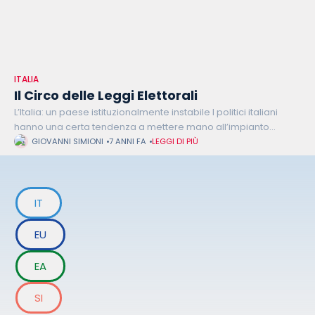
ITALIA
Il Circo delle Leggi Elettorali
L’Italia: un paese istituzionalmente instabile I politici italiani
hanno una certa tendenza a mettere mano all’impianto
istituzionale del paese ed in particolare alla legge elettorale.
GIOVANNI SIMIONI
7 ANNI FA
LEGGI DI PIÙ
Da D’Alema e Berlusconi fino
IT
EU
EA
SI