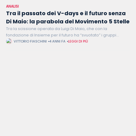
ANALISI
Tra il passato dei V-days e il futuro senza
Di Maio: la parabola del Movimento 5 Stelle
Tra la scissione operata da Luigi Di Maio, che con la
fondazione di Insieme per il futuro ha “svuotato” i gruppi
parlamentari grillini, e l’astensione voluta dall’ex Presidente
VITTORIO FIASCHINI
4 ANNI FA
LEGGI DI PIÙ
del Consiglio