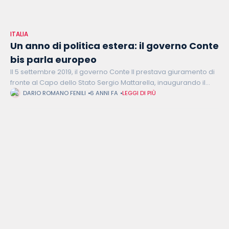
ITALIA
Un anno di politica estera: il governo Conte
bis parla europeo
Il 5 settembre 2019, il governo Conte II prestava giuramento di
fronte al Capo dello Stato Sergio Mattarella, inaugurando il
sessantaseiesimo esecutivo della storia della Repubblica
DARIO ROMANO FENILI
6 ANNI FA
LEGGI DI PIÙ
Italiana. Ad un anno