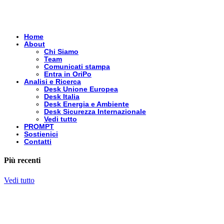
Home
About
Chi Siamo
Team
Comunicati stampa
Entra in OriPo
Analisi e Ricerca
Desk Unione Europea
Desk Italia
Desk Energia e Ambiente
Desk Sicurezza Internazionale
Vedi tutto
PROMPT
Sostienici
Contatti
Più recenti
Vedi tutto