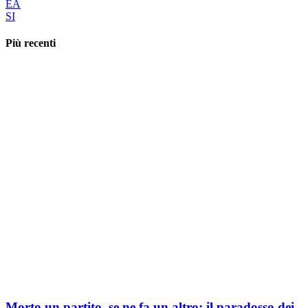
EA
SI
Più recenti
Morto un partito, se ne fa un altro: il paradosso dei