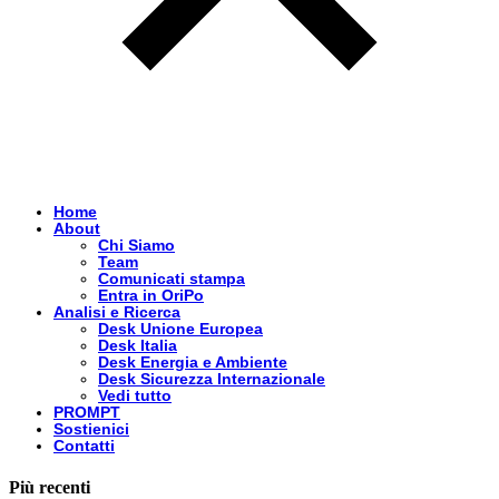
Home
About
Chi Siamo
Team
Comunicati stampa
Entra in OriPo
Analisi e Ricerca
Desk Unione Europea
Desk Italia
Desk Energia e Ambiente
Desk Sicurezza Internazionale
Vedi tutto
PROMPT
Sostienici
Contatti
Più recenti