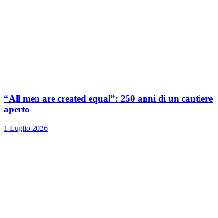
“All men are created equal”: 250 anni di un cantiere
aperto
1 Luglio 2026