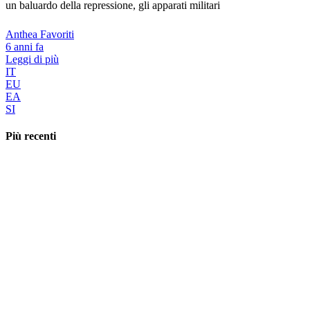
un baluardo della repressione, gli apparati militari
Anthea Favoriti
6 anni fa
Leggi di più
IT
EU
EA
SI
Più recenti