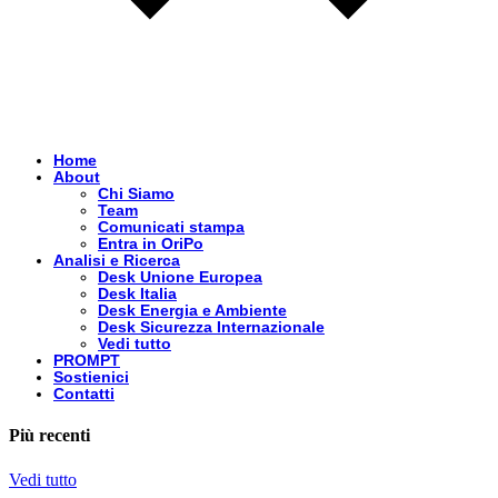
Home
About
Chi Siamo
Team
Comunicati stampa
Entra in OriPo
Analisi e Ricerca
Desk Unione Europea
Desk Italia
Desk Energia e Ambiente
Desk Sicurezza Internazionale
Vedi tutto
PROMPT
Sostienici
Contatti
Più recenti
Vedi tutto