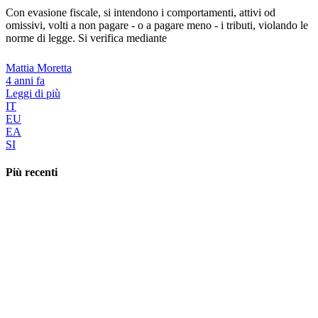
Con evasione fiscale, si intendono i comportamenti, attivi od
omissivi, volti a non pagare - o a pagare meno - i tributi, violando le
norme di legge. Si verifica mediante
Mattia Moretta
4 anni fa
Leggi di più
IT
EU
EA
SI
Più recenti