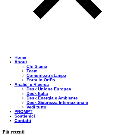
Home
About
Chi Siamo
Team
Comunicati stampa
Entra in OriPo
Analisi e Ricerca
Desk Unione Europea
Desk Italia
Desk Energia e Ambiente
Desk Sicurezza Internazionale
Vedi tutto
PROMPT
Sostienici
Contatti
Più recenti