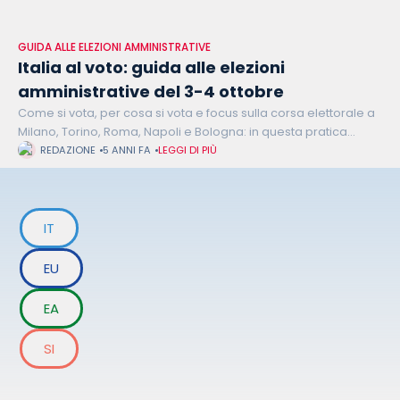
GUIDA ALLE ELEZIONI AMMINISTRATIVE
Italia al voto: guida alle elezioni
amministrative del 3-4 ottobre
Come si vota, per cosa si vota e focus sulla corsa elettorale a
Milano, Torino, Roma, Napoli e Bologna: in questa pratica
guida redatta da Orizzonti Politici trovate tutto quello
REDAZIONE
5 ANNI FA
LEGGI DI PIÙ
IT
EU
EA
SI