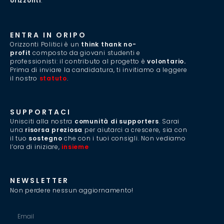
orizzonti
.”
ENTRA IN ORIPO
Orizzonti Politici è un
think thank no-
profit
composto da giovani studenti e
professionisti: il contributo al progetto è
volontario.
Prima di inviare la candidatura, ti invitiamo a leggere
il nostro
statuto
.
SUPPORTACI
Unisciti alla nostra
comunità di supporters
. Sarai
una
risorsa preziosa
per aiutarci a crescere, sia con
il tuo
sostegno
che con i tuoi consigli. Non vediamo
l’ora di iniziare,
insieme
.
NEWSLETTER
Non perdere nessun aggiornamento!