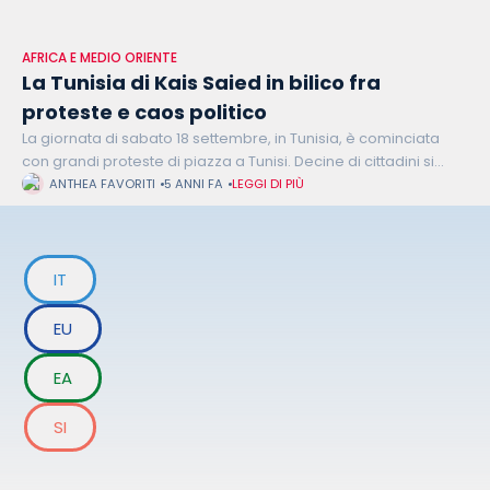
AFRICA E MEDIO ORIENTE
La Tunisia di Kais Saied in bilico fra
proteste e caos politico
La giornata di sabato 18 settembre, in Tunisia, è cominciata
con grandi proteste di piazza a Tunisi. Decine di cittadini si
sono radunati davanti al Teatro municipale della capitale
ANTHEA FAVORITI
5 ANNI FA
LEGGI DI PIÙ
Tunisi
IT
EU
EA
SI