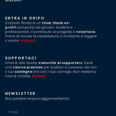
orizzonti
.”
ENTRA IN ORIPO
Orizzonti Politici è un
think thank no-
profit
composto da giovani studenti e
professionisti: il contributo al progetto è
volontario.
Prima di inviare la candidatura, ti invitiamo a leggere
il nostro
statuto
.
SUPPORTACI
Unisciti alla nostra
comunità di supporters
. Sarai
una
risorsa preziosa
per aiutarci a crescere, sia con
il tuo
sostegno
che con i tuoi consigli. Non vediamo
l’ora di iniziare,
insieme
.
NEWSLETTER
Non perdere nessun aggiornamento!