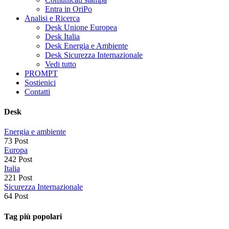
Entra in OriPo
Analisi e Ricerca
Desk Unione Europea
Desk Italia
Desk Energia e Ambiente
Desk Sicurezza Internazionale
Vedi tutto
PROMPT
Sostienici
Contatti
Desk
Energia e ambiente
73 Post
Europa
242 Post
Italia
221 Post
Sicurezza Internazionale
64 Post
Tag più popolari