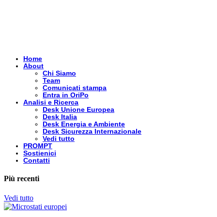
Home
About
Chi Siamo
Team
Comunicati stampa
Entra in OriPo
Analisi e Ricerca
Desk Unione Europea
Desk Italia
Desk Energia e Ambiente
Desk Sicurezza Internazionale
Vedi tutto
PROMPT
Sostienici
Contatti
Più recenti
Vedi tutto