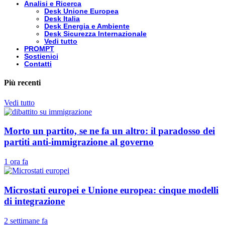
Analisi e Ricerca
Desk Unione Europea
Desk Italia
Desk Energia e Ambiente
Desk Sicurezza Internazionale
Vedi tutto
PROMPT
Sostienici
Contatti
Più recenti
Vedi tutto
Morto un partito, se ne fa un altro: il paradosso dei
partiti anti-immigrazione al governo
1 ora fa
Microstati europei e Unione europea: cinque modelli
di integrazione
2 settimane fa