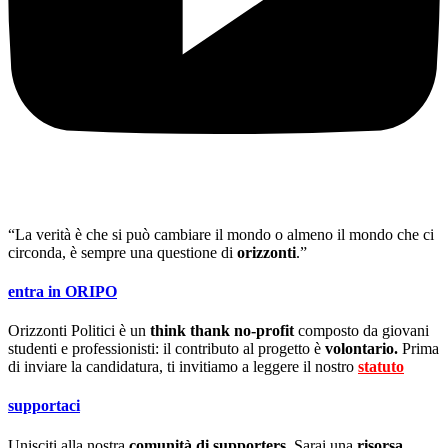
“La verità è che si può cambiare il mondo o almeno il mondo che ci
circonda, è sempre una questione di
orizzonti
.”
entra in ORIPO
Orizzonti Politici è un
think thank no-profit
composto da giovani
studenti e professionisti: il contributo al progetto è
volontario.
Prima
di inviare la candidatura, ti invitiamo a leggere il nostro
statuto
.
supportaci
Unisciti alla nostra
comunità di supporters
. Sarai una
risorsa