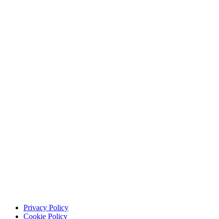
Il nuovo Piano Casa alla prova della crisi abitativa
26 Giugno 2026
Privacy Policy
Cookie Policy