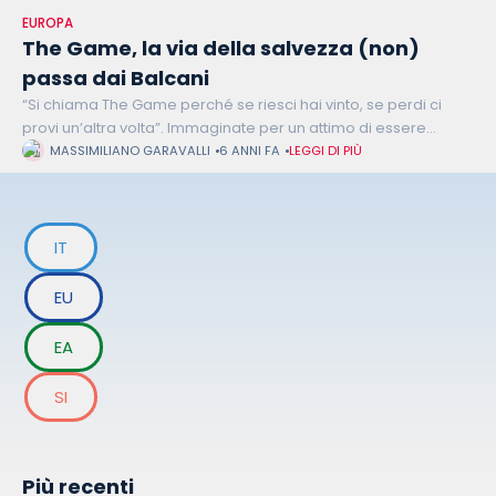
EUROPA
The Game, la via della salvezza (non)
passa dai Balcani
“Si chiama The Game perché se riesci hai vinto, se perdi ci
provi un’altra volta”. Immaginate per un attimo di essere
davanti ad una simulazione di realtà dove vi viene
MASSIMILIANO GARAVALLI
6 ANNI FA
LEGGI DI PIÙ
IT
EU
EA
SI
Più recenti