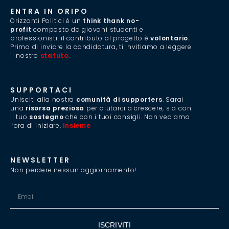
ENTRA IN ORIPO
Orizzonti Politici è un
think thank no-
profit
composto da giovani studenti e
professionisti: il contributo al progetto è
volontario.
Prima di inviare la candidatura, ti invitiamo a leggere
il nostro
statuto
.
SUPPORTACI
Unisciti alla nostra
comunità di supporters
. Sarai
una
risorsa preziosa
per aiutarci a crescere, sia con
il tuo
sostegno
che con i tuoi consigli. Non vediamo
l’ora di iniziare,
insieme
.
NEWSLETTER
Non perdere nessun aggiornamento!
ISCRIVITI