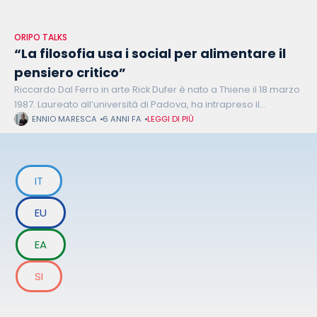
ORIPO TALKS
“La filosofia usa i social per alimentare il
pensiero critico”
Riccardo Dal Ferro in arte Rick Dufer è nato a Thiene il 18 marzo
1987. Laureato all’università di Padova, ha intrapreso il
percorso della divulgazione filosofica. Dal Ferro considera i
ENNIO MARESCA
6 ANNI FA
LEGGI DI PIÙ
IT
EU
EA
SI