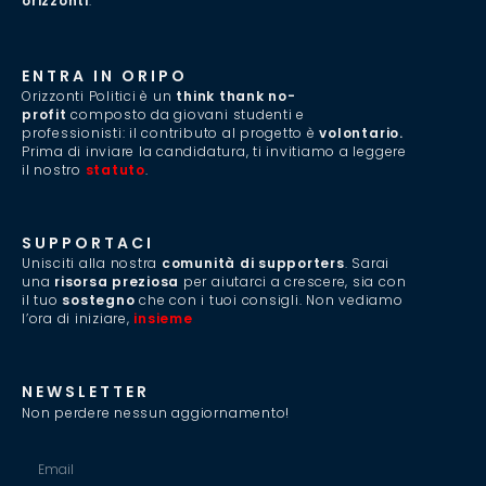
orizzonti
.”
ENTRA IN ORIPO
Orizzonti Politici è un
think thank no-
profit
composto da giovani studenti e
professionisti: il contributo al progetto è
volontario.
Prima di inviare la candidatura, ti invitiamo a leggere
il nostro
statuto
.
SUPPORTACI
Unisciti alla nostra
comunità di supporters
. Sarai
una
risorsa preziosa
per aiutarci a crescere, sia con
il tuo
sostegno
che con i tuoi consigli. Non vediamo
l’ora di iniziare,
insieme
.
NEWSLETTER
Non perdere nessun aggiornamento!