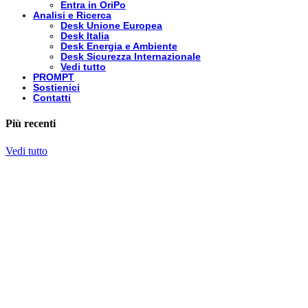
Entra in OriPo
Analisi e Ricerca
Desk Unione Europea
Desk Italia
Desk Energia e Ambiente
Desk Sicurezza Internazionale
Vedi tutto
PROMPT
Sostienici
Contatti
Più recenti
Vedi tutto