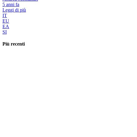
5 anni fa
Leggi di più
IT
EU
EA
SI
Più recenti