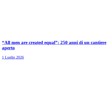
“All men are created equal”: 250 anni di un cantiere
aperto
1 Luglio 2026