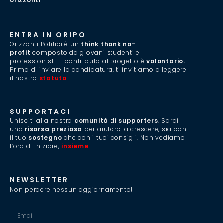
orizzonti
.”
ENTRA IN ORIPO
Orizzonti Politici è un
think thank no-
profit
composto da giovani studenti e
professionisti: il contributo al progetto è
volontario.
Prima di inviare la candidatura, ti invitiamo a leggere
il nostro
statuto
.
SUPPORTACI
Unisciti alla nostra
comunità di supporters
. Sarai
una
risorsa preziosa
per aiutarci a crescere, sia con
il tuo
sostegno
che con i tuoi consigli. Non vediamo
l’ora di iniziare,
insieme
.
NEWSLETTER
Non perdere nessun aggiornamento!