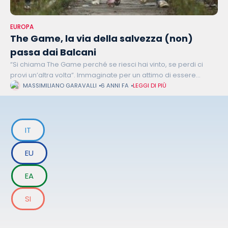
EUROPA
The Game, la via della salvezza (non)
passa dai Balcani
“Si chiama The Game perché se riesci hai vinto, se perdi ci
provi un’altra volta”. Immaginate per un attimo di essere
davanti ad una simulazione di realtà dove vi viene
MASSIMILIANO GARAVALLI
6 ANNI FA
LEGGI DI PIÙ
IT
EU
EA
SI