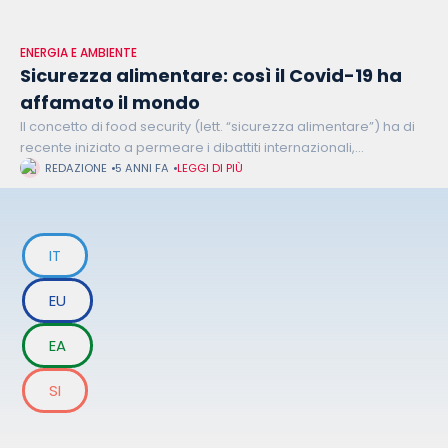
ENERGIA E AMBIENTE
Sicurezza alimentare: così il Covid-19 ha
affamato il mondo
Il concetto di food security (lett. “sicurezza alimentare”) ha di
recente iniziato a permeare i dibattiti internazionali,
imponendosi gradualmente come una questione di primaria
REDAZIONE
5 ANNI FA
LEGGI DI PIÙ
importanza nel panorama globale. La sicurezza
IT
EU
EA
SI