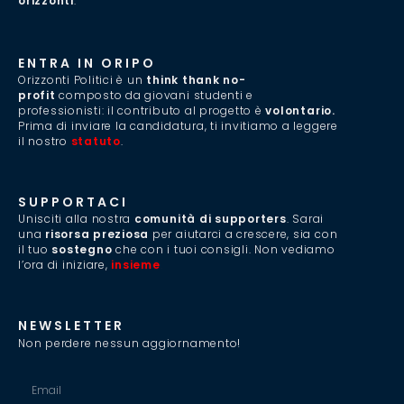
orizzonti
.”
ENTRA IN ORIPO
Orizzonti Politici è un
think thank no-
profit
composto da giovani studenti e
professionisti: il contributo al progetto è
volontario.
Prima di inviare la candidatura, ti invitiamo a leggere
il nostro
statuto
.
SUPPORTACI
Unisciti alla nostra
comunità di supporters
. Sarai
una
risorsa preziosa
per aiutarci a crescere, sia con
il tuo
sostegno
che con i tuoi consigli. Non vediamo
l’ora di iniziare,
insieme
.
NEWSLETTER
Non perdere nessun aggiornamento!