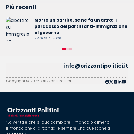
Più recenti
Morto un partito, se ne fa un altro: il
paradosso dei partiti anti-immigrazione
al governo
7 AGOSTO 2026
info@orizzontipolitici.it
Privacy Policy
Cookie Policy
Copyright © 2026 Orizzonti Politici
“La verità è che si può cambiare il mondo o almeno
il mondo che ci circonda, è sempre una questione di