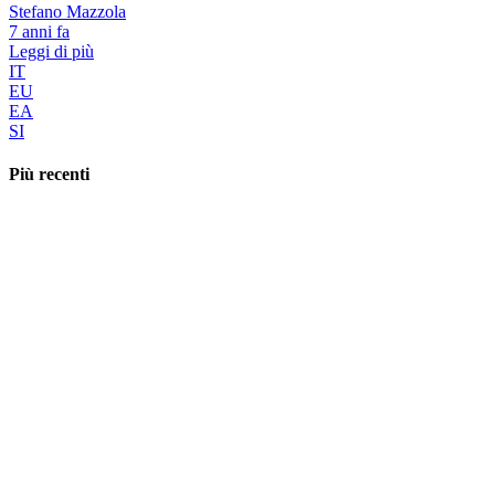
Stefano Mazzola
7 anni fa
Leggi di più
IT
EU
EA
SI
Più recenti