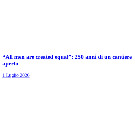
“All men are created equal”: 250 anni di un cantiere
aperto
1 Luglio 2026