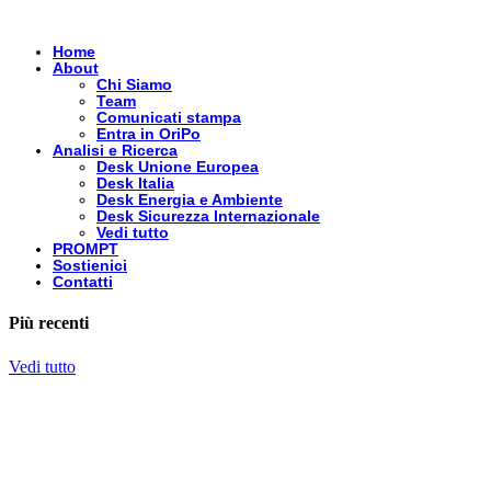
Home
About
Chi Siamo
Team
Comunicati stampa
Entra in OriPo
Analisi e Ricerca
Desk Unione Europea
Desk Italia
Desk Energia e Ambiente
Desk Sicurezza Internazionale
Vedi tutto
PROMPT
Sostienici
Contatti
Più recenti
Vedi tutto