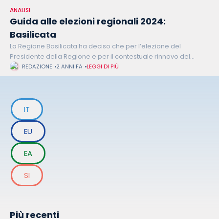
ANALISI
Guida alle elezioni regionali 2024:
Basilicata
La Regione Basilicata ha deciso che per l’elezione del
Presidente della Regione e per il contestuale rinnovo del
Consiglio regionale si voterà domenica 21 e lunedì 22 aprile
REDAZIONE
2 ANNI FA
LEGGI DI PIÙ
2024 con
IT
EU
EA
SI
Più recenti