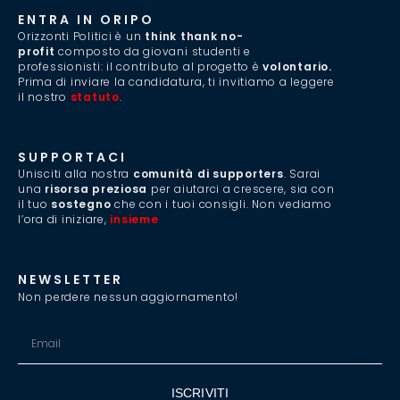
ENTRA IN ORIPO
Orizzonti Politici è un
think thank no-
profit
composto da giovani studenti e
professionisti: il contributo al progetto è
volontario.
Prima di inviare la candidatura, ti invitiamo a leggere
il nostro
statuto
.
SUPPORTACI
Unisciti alla nostra
comunità di supporters
. Sarai
una
risorsa preziosa
per aiutarci a crescere, sia con
il tuo
sostegno
che con i tuoi consigli. Non vediamo
l’ora di iniziare,
insieme
.
NEWSLETTER
Non perdere nessun aggiornamento!
ISCRIVITI