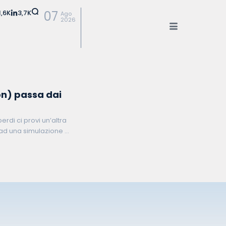
1,6K
3,7K
07
Ago
2026
on) passa dai
rdi ci provi un’altra
 ad una simulazione di