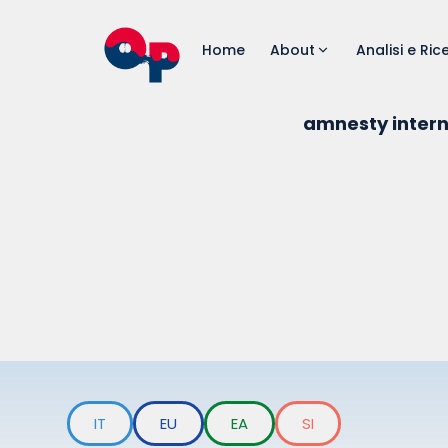
Home
About
Analisi e Ric
amnesty intern
IT
EU
EA
SI