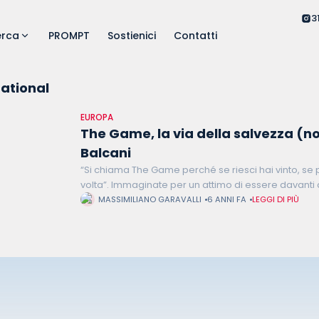
3
erca
PROMPT
Sostienici
Contatti
ational
EUROPA
The Game, la via della salvezza (n
Balcani
“Si chiama The Game perché se riesci hai vinto, se pe
volta”. Immaginate per un attimo di essere davanti
realtà dove vi viene
MASSIMILIANO GARAVALLI
6 ANNI FA
LEGGI DI PIÙ