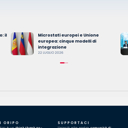
: il
Microstati europei e Unione
europea: cinque modelli di
integrazione
22 LUGLIO 2026
N ORIPO
SUPPORTACI
itici è un
think thank no-
Unisciti alla nostra
comunità di