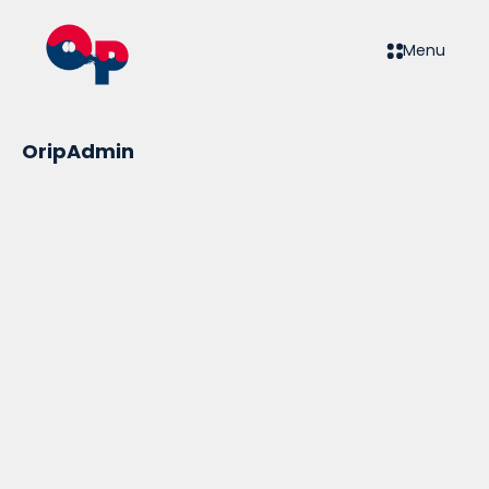
Menu
OripAdmin