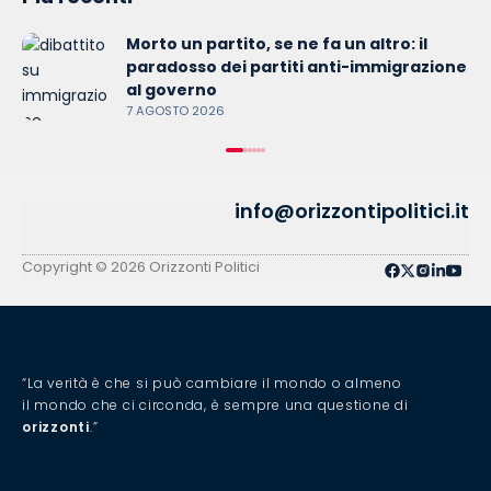
Morto un partito, se ne fa un altro: il
paradosso dei partiti anti-immigrazione
al governo
7 AGOSTO 2026
info@orizzontipolitici.it
Copyright © 2026 Orizzonti Politici
“La verità è che si può cambiare il mondo o almeno
il mondo che ci circonda, è sempre una questione di
orizzonti
.”