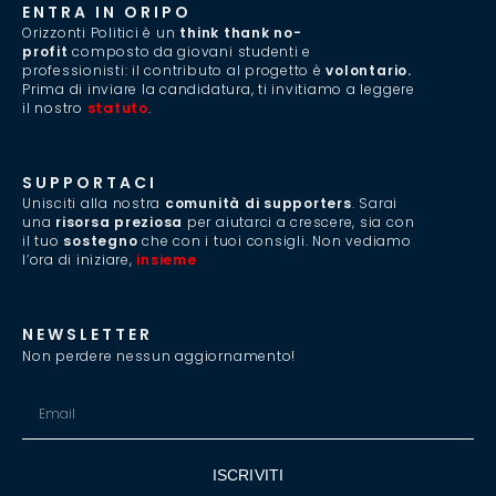
ENTRA IN ORIPO
Orizzonti Politici è un
think thank no-
profit
composto da giovani studenti e
professionisti: il contributo al progetto è
volontario.
Prima di inviare la candidatura, ti invitiamo a leggere
il nostro
statuto
.
SUPPORTACI
Unisciti alla nostra
comunità di supporters
. Sarai
una
risorsa preziosa
per aiutarci a crescere, sia con
il tuo
sostegno
che con i tuoi consigli. Non vediamo
l’ora di iniziare,
insieme
.
NEWSLETTER
Non perdere nessun aggiornamento!
ISCRIVITI