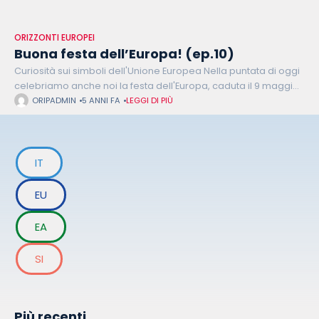
ORIZZONTI EUROPEI
Buona festa dell’Europa! (ep.10)
Curiosità sui simboli dell'Unione Europea Nella puntata di oggi
celebriamo anche noi la festa dell'Europa, caduta il 9 maggio.
Per festeggiare, mettiamo alla prova Agnese con un quiz sui
ORIPADMIN
5 ANNI FA
LEGGI DI PIÙ
simboli
IT
EU
EA
SI
Più recenti