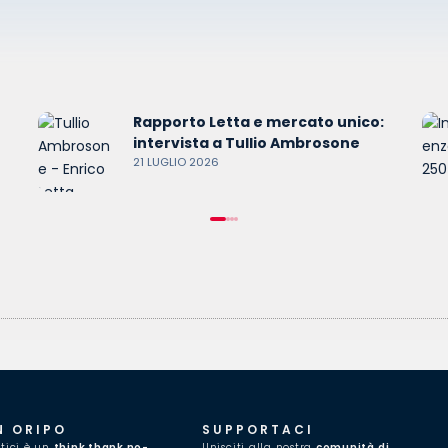
Rapporto Letta e mercato unico:
intervista a Tullio Ambrosone
21 LUGLIO 2026
N ORIPO
SUPPORTACI
itici è un
think thank no-
Unisciti alla nostra
comunità di