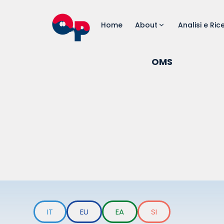
Home
About
Analisi e Ric
OMS
IT
EU
EA
SI