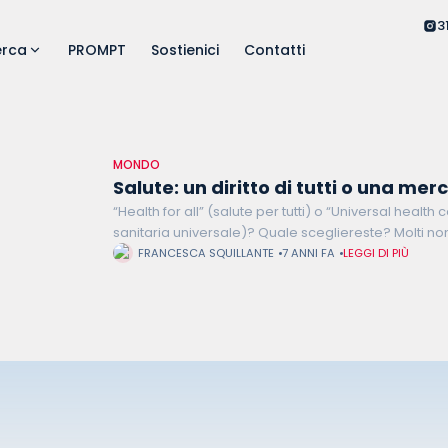
3
erca
PROMPT
Sostienici
Contatti
MONDO
Salute: un diritto di tutti o una mer
“Health for all” (salute per tutti) o “Universal healt
sanitaria universale)? Quale scegliereste? Molti n
differenza. In realtà, tra questi due motti, rispettiv
FRANCESCA SQUILLANTE
7 ANNI FA
LEGGI DI PIÙ