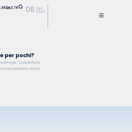
1,6K
3,7K
06
Ago
2026
ce per pochi?
h coverage” (copertura
on troverebbero alcuna
amente del 1978 e