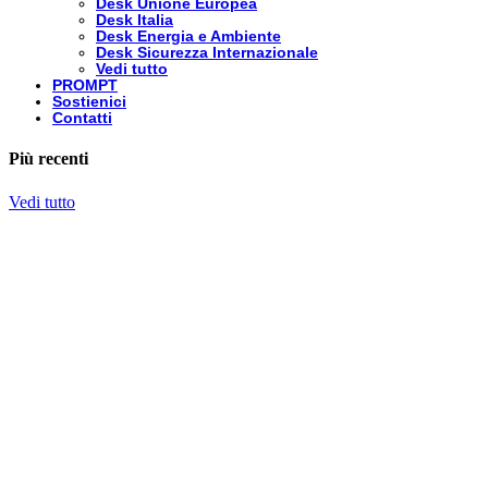
Desk Unione Europea
Desk Italia
Desk Energia e Ambiente
Desk Sicurezza Internazionale
Vedi tutto
PROMPT
Sostienici
Contatti
Più recenti
Vedi tutto