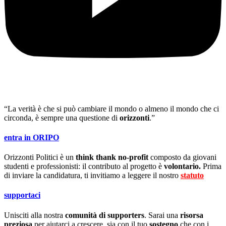
“La verità è che si può cambiare il mondo o almeno il mondo che ci
circonda, è sempre una questione di
orizzonti
.”
entra in ORIPO
Orizzonti Politici è un
think thank no-profit
composto da giovani
studenti e professionisti: il contributo al progetto è
volontario.
Prima
di inviare la candidatura, ti invitiamo a leggere il nostro
statuto
.
supportaci
Unisciti alla nostra
comunità di supporters
. Sarai una
risorsa
preziosa
per aiutarci a crescere, sia con il tuo
sostegno
che con i