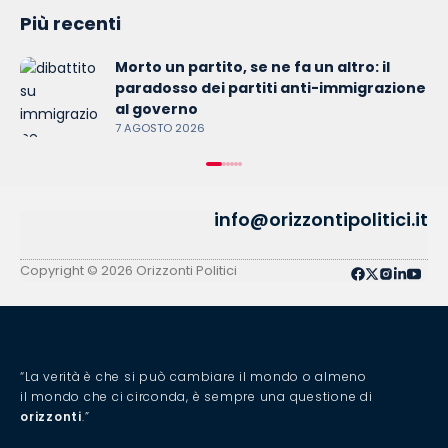
Più recenti
Morto un partito, se ne fa un altro: il
paradosso dei partiti anti-immigrazione
al governo
7 AGOSTO 2026
info@orizzontipolitici.it
Copyright © 2026 Orizzonti Politici
“La verità è che si può cambiare il mondo o almeno
il mondo che ci circonda, è sempre una questione di
orizzonti
.”