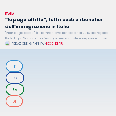
ITALIA
”Io pago affitto”, tutti i costi e i benefici
dell’immigrazione in Italia
"Non pago affitto" è il tormentone lanciato nel 2016 dal rapper
Bello Figo. Non un manifesto generazionale e neppure – con
buona probabilità - un testo che farà la storia
REDAZIONE
6 ANNI FA
LEGGI DI PIÙ
IT
EU
EA
SI