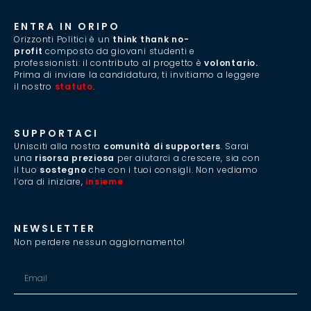
ENTRA IN ORIPO
Orizzonti Politici è un
think thank no-
profit
composto da giovani studenti e
professionisti: il contributo al progetto è
volontario.
Prima di inviare la candidatura, ti invitiamo a leggere
il nostro
statuto
.
SUPPORTACI
Unisciti alla nostra
comunità di supporters
. Sarai
una
risorsa preziosa
per aiutarci a crescere, sia con
il tuo
sostegno
che con i tuoi consigli. Non vediamo
l’ora di iniziare,
insieme
.
NEWSLETTER
Non perdere nessun aggiornamento!