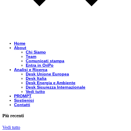
Home
About
Chi Siamo
Team
Comunicati stampa
Entra in OriPo
Analisi e Ricerca
Desk Unione Europea
Desk Italia
Desk Energia e Ambiente
Desk Sicurezza Internazionale
Vedi tutto
PROMPT
Sostienici
Contatti
Più recenti
Vedi tutto