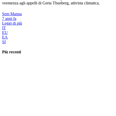
veemenza agli appelli di Greta Thunberg, attivista climatica,
Sem Manna
7 anni fa
Leggi di più
IT
EU
EA
SI
Più recenti