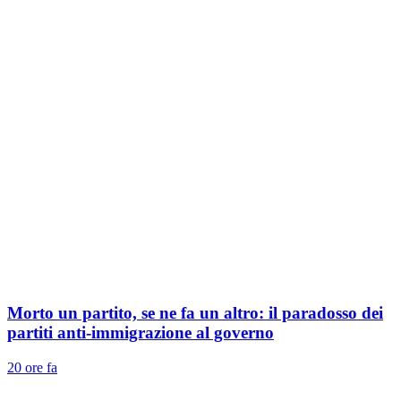
Morto un partito, se ne fa un altro: il paradosso dei
partiti anti-immigrazione al governo
20 ore fa