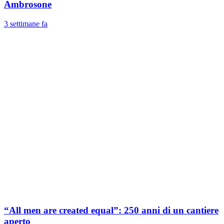
Ambrosone
3 settimane fa
“All men are created equal”: 250 anni di un cantiere
aperto