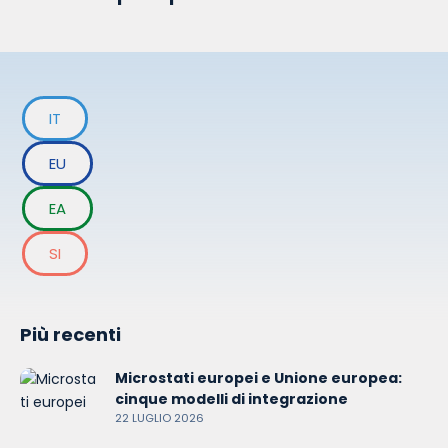
IT
EU
EA
SI
Più recenti
Microstati europei e Unione europea:
cinque modelli di integrazione
22 LUGLIO 2026