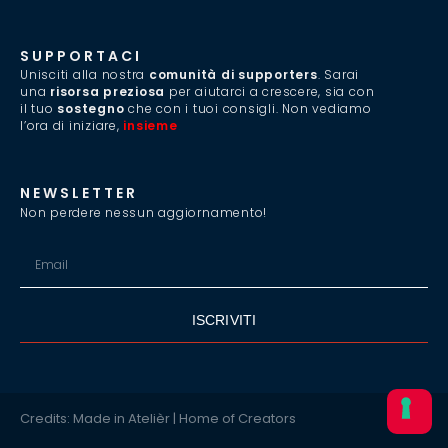
SUPPORTACI
Unisciti alla nostra
comunità di supporters
. Sarai
una
risorsa preziosa
per aiutarci a crescere, sia con
il tuo
sostegno
che con i tuoi consigli. Non vediamo
l’ora di iniziare,
insieme
.
NEWSLETTER
Non perdere nessun aggiornamento!
ISCRIVITI
Credits: Made in Atelièr | Home of Creators